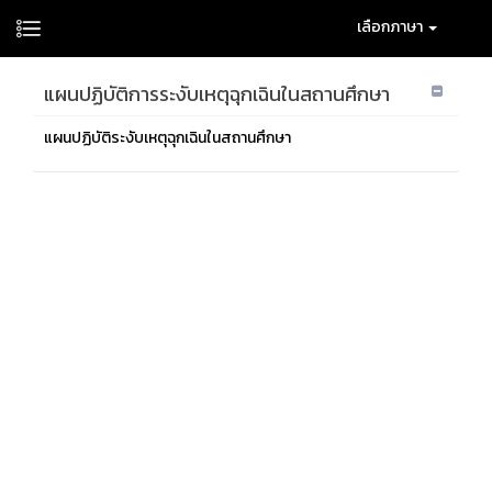
เลือกภาษา
แผนปฏิบัติการระงับเหตุฉุกเฉินในสถานศึกษา
แผนปฏิบัติระงับเหตุฉุกเฉินในสถานศึกษา